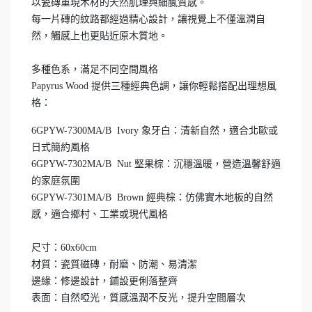
以瓷磚重現木材的天然肌理與細膩質感。
每一片磚的紋路都經過精心設計，讓視覺上不僅溫潤自
然，觸感上也更貼近原木質地。
多種色系，滿足不同空間風格
Papyrus Wood 提供三種經典色調，讓你輕鬆搭配出理想風
格：
6GPYW-7300MA/B Ivory 象牙白：清新自然，適合北歐或
日式簡約風格
6GPYW-7302MA
/B
Nut 堅果棕：沉穩溫暖，營造溫馨舒適
的家庭氛圍
6GPYW-7301MA
/B
Brown 經典棕：仿佛實木地板的自然
感，適合鄉村、工業或現代風格
尺寸：60x60cm
材質：瓷質磁磚，耐磨、防潮、易清潔
邊緣：修邊設計，鋪設更俐落整齊
表面：自然啞光，質感溫潤不反光，提升空間層次