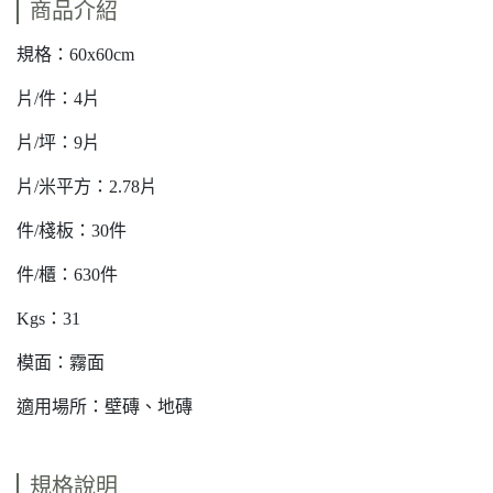
商品介紹
規格：60x60cm
片/件：4片
片/坪：9片
片/米平方：2.78片
件/棧板：30件
件/櫃：630件
Kgs：31
模面：霧面
適用場所：壁磚、地磚
規格說明