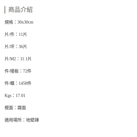
商品介紹
規格：30x30cm
片/件：11片
片/坪：36片
片/M2：11.1片
件/棧板：72件
件/櫃：1458件
Kgs：17.01
模面：霧面
適用場所：地壁磚