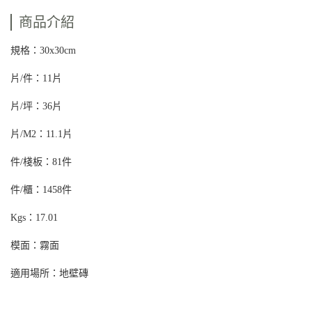
商品介紹
規格：30x30cm
片/件：11片
片/坪：36片
片/M2：11.1片
件/棧板：81件
件/櫃：1458件
Kgs：17.01
模面：霧面
適用場所：地壁磚