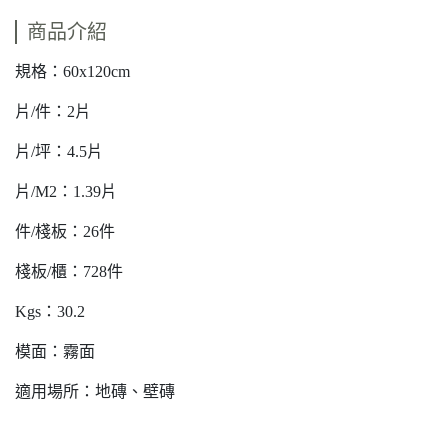
商品介紹
規格：60x120cm
片/件：2片
片/坪：4.5片
片/M2：1.39片
件/棧板：26件
棧板/櫃：728件
Kgs：30.2
模面：霧面
適用場所：地磚、壁磚