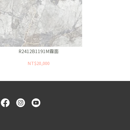
R2412B1191M霧面
R2
NT$20,000